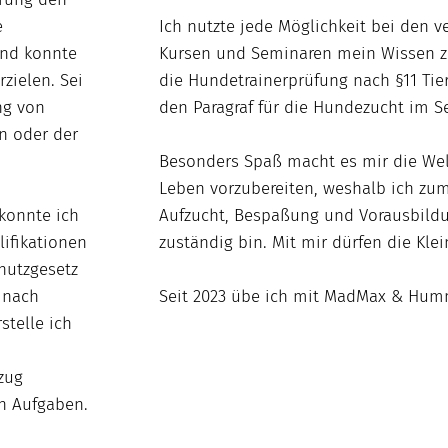
Ich nutzte jede Möglichkeit bei den 
e
Kursen und Seminaren mein Wissen zu
und konnte
die Hundetrainerprüfung nach §11 Tie
zielen. Sei
den Paragraf für die Hundezucht im S
ng von
n oder der
Besonders Spaß macht es mir die We
Leben vorzubereiten, weshalb ich zum 
Aufzucht, Bespaßung und Vorausbild
konnte ich
zuständig bin. Mit mir dürfen die Kle
ifikationen
hutzgesetz
Seit 2023 übe ich mit MadMax & Hum
 nach
stelle ich
zug
n Aufgaben.