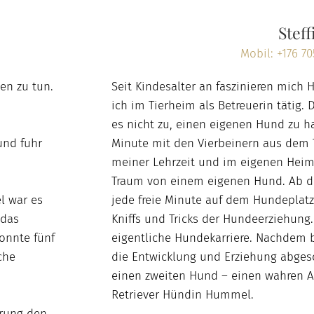
Steff
Mobil: +176 70
en zu tun.
Seit Kindesalter an faszinieren mich 
ich im Tierheim als Betreuerin tätig. 
es nicht zu, einen eigenen Hund zu ha
und fuhr
Minute mit den Vierbeinern aus dem 
meiner Lehrzeit und im eigenen Heim 
Traum von einem eigenen Hund. Ab de
jede freie Minute auf dem Hundeplatz
l war es
Kniffs und Tricks der Hundeerziehun
 das
eigentliche Hundekarriere. Nachdem
onnte fünf
die Entwicklung und Erziehung abgesc
che
einen zweiten Hund – einen wahren A
Retriever Hündin Hummel.
erung den