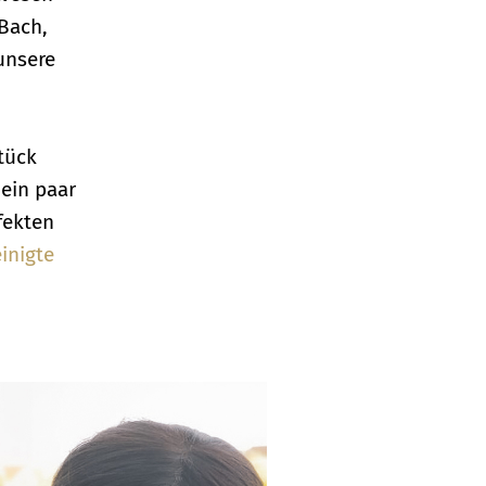
 Bach,
unsere
tück
ein paar
fekten
inigte